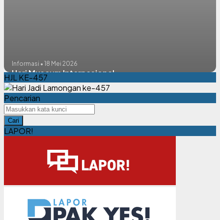
Informasi • 18 Mei 2026
Hari Museum Internasional
HJL KE-457
Pencarian
Cari
LAPOR!