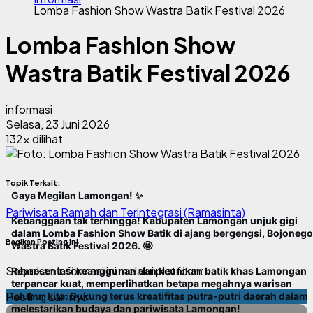
Lomba Fashion Show Wastra Batik Festival 2026
Lomba Fashion Show
Wastra Batik Festival 2026
informasi
Selasa, 23 Juni 2026
132x dilihat
Topik Terkait:
Gaya Megilan Lamongan! ✨
Pariwisata Ramah dan Terintegrasi (Ramasinta)
​Kebanggaan tak terhingga! Kabupaten Lamongan unjuk gigi
dalam Lomba Fashion Show Batik di ajang bergengsi, Bojoneg
Bagikan Posting Ini
Wastra Batik Festival 2026. 🤩
Sebarkan informasi ini melalui platform:
​Representasi keanggunan dan keunikan batik khas Lamongan
terpancar kuat, memperlihatkan betapa megahnya warisan
Posting Lainnya
leluhur kita. Dukung terus kreatifitas putra-putri daerah dalam
melestarikan budaya dan pariwisata Lamongan!