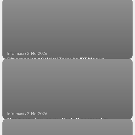
Informasi • 21 Mei 2026
Diperpanjang Seleksi Terbuka JPT Madya
Informasi • 21 Mei 2026
Masih seputar tips mudik ala Dispora Jatim