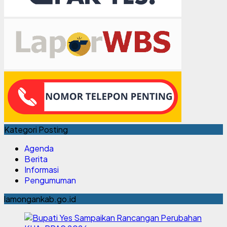
Kategori Posting
Agenda
Berita
Informasi
Pengumuman
lamongankab.go.id