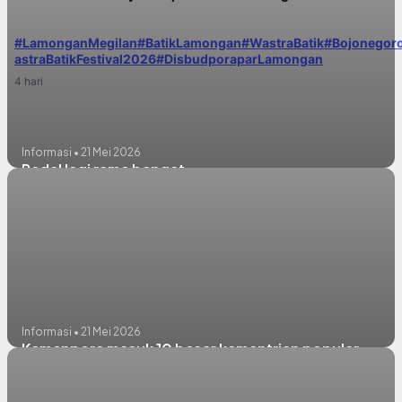
#LamonganMegilan
#BatikLamongan
#WastraBatik
#Bojonegor
astraBatikFestival2026
#DisbudporaparLamongan
4 hari
Informasi • 21 Mei 2026
Pedel lagi rame banget
Informasi • 21 Mei 2026
Kemenpora masuk 10 besar kementrian populer