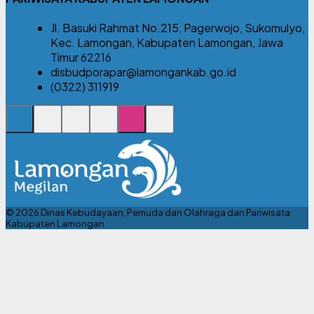
Jl. Basuki Rahmat No.215, Pagerwojo, Sukomulyo,
Kec. Lamongan, Kabupaten Lamongan, Jawa
Timur 62216
disbudporapar@lamongankab.go.id
(0322) 311919
© 2026 Dinas Kebudayaan, Pemuda dan Olahraga dan Pariwisata
Kabupaten Lamongan