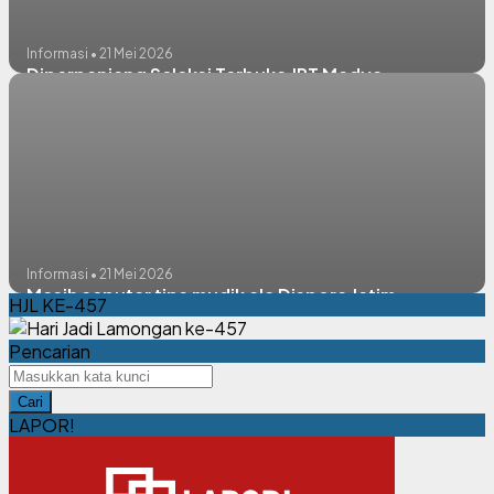
Informasi • 21 Mei 2026
Diperpanjang Seleksi Terbuka JPT Madya
Informasi • 21 Mei 2026
Masih seputar tips mudik ala Dispora Jatim
HJL KE-457
Pencarian
Cari
LAPOR!