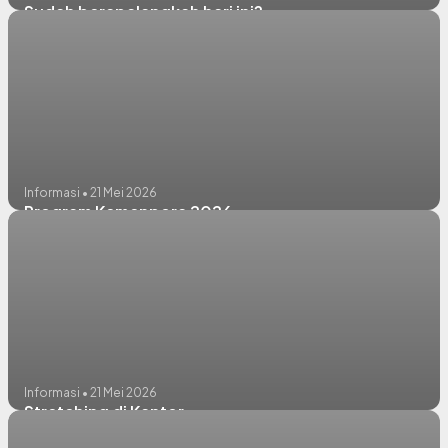
Sudah berapalangkah hari ini?
Informasi • 21 Mei 2026
Program Kemenpora 2026
Informasi • 21 Mei 2026
Stretching di Kantor