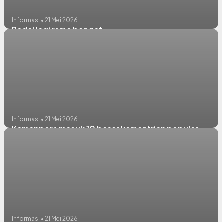
Informasi • 21 Mei 2026
Pedel lagi rame banget
Informasi • 21 Mei 2026
Kemenpora masuk 10 besar kementrian populer
Informasi • 21 Mei 2026