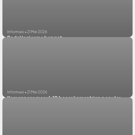
Informasi • 21 Mei 2026
Pedel lagi rame banget
Informasi • 21 Mei 2026
Kemenpora masuk 10 besar kementrian populer