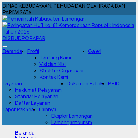
DINAS KEBUDAYAAN, PEMUDA DAN OLAHRAGA DAN
PARIWISATA
DISBUDPORAPAR
Beranda
Profil
Galeri
Tentang Kami
Visi dan Misi
Struktur Organisasi
Kontak Kami
Layanan
Dokumen Publik
PPID
Maklumat Pelayanan
Standar Pelayanan
Daftar Layanan
Lapor Pak Yes
Lainnya
Eksplor Lamongan
Lamongantourism
Beranda
Informasi