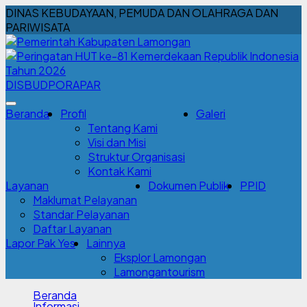
DINAS KEBUDAYAAN, PEMUDA DAN OLAHRAGA DAN
PARIWISATA
DISBUDPORAPAR
Beranda
Profil
Galeri
Tentang Kami
Visi dan Misi
Struktur Organisasi
Kontak Kami
Layanan
Dokumen Publik
PPID
Maklumat Pelayanan
Standar Pelayanan
Daftar Layanan
Lapor Pak Yes
Lainnya
Eksplor Lamongan
Lamongantourism
Beranda
Informasi