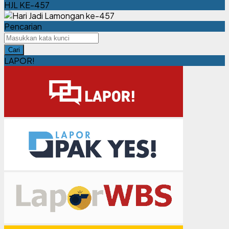
Masih seputar tips mudik ala Dispora Jatim
HJL KE-457
Pencarian
Cari
LAPOR!