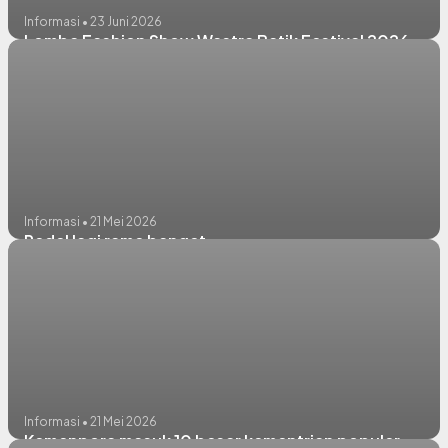
Informasi • 23 Juni 2026
Lomba Fashion Show Wastra Batik Festival 2026
Informasi • 21 Mei 2026
Pedel lagi rame banget
Informasi • 21 Mei 2026
Kemenpora masuk 10 besar kementrian populer