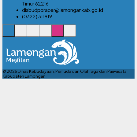
Timur 62216
disbudporapar@lamongankab.go.id
(0322) 311919
© 2026 Dinas Kebudayaan, Pemuda dan Olahraga dan Pariwisata
Kabupaten Lamongan