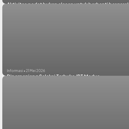
Aktivitas padat bukan alasan untuk berhenti bergera
Informasi • 21 Mei 2026
Diperpanjang Seleksi Terbuka JPT Madya