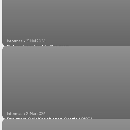
Informasi • 21 Mei 2026
Future Leadership Program
Informasi • 21 Mei 2026
Program Cek Kesehatan Gratis (CKG)