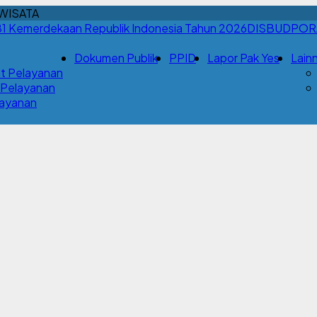
WISATA
DISBUDPOR
Dokumen Publik
PPID
Lapor Pak Yes
Lain
t Pelayanan
 Pelayanan
Layanan