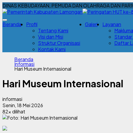
DINAS KEBUDAYAAN, PEMUDA DAN OLAHRAGA DAN PARI
Beranda
Profil
Galeri
Layanan
Tentang Kami
Makluma
Visi dan Misi
Standar
Struktur Organisasi
Daftar 
Kontak Kami
Beranda
Informasi
Hari Museum Internasional
Hari Museum Internasional
informasi
Senin, 18 Mei 2026
82x dilihat