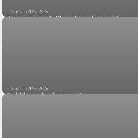
Informasi • 21 Mei 2026
Kemenpora masuk 10 besar kementrian populer
Informasi • 21 Mei 2026
Sudah berapalangkah hari ini?