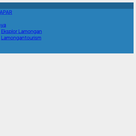
APAR
nya
Eksplor Lamongan
Lamongantourism