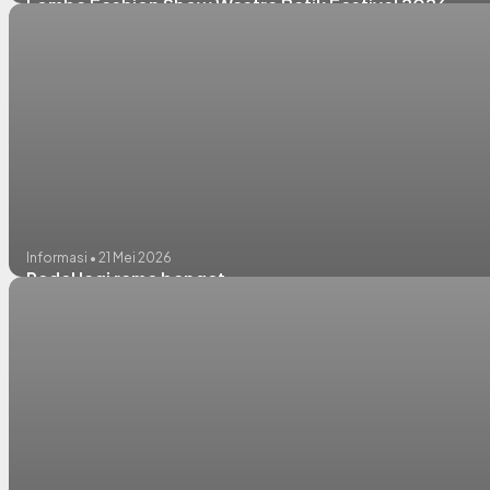
Lomba Fashion Show Wastra Batik Festival 2026
Informasi • 21 Mei 2026
Pedel lagi rame banget