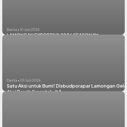
Berita • 10 Juni 2026
LAMONGAN EXPORTIVA 2026 SEASON III✨
Berita • 05 Juni 2026
Satu Aksi untuk Bumi! Disbudporapar Lamongan Gela
Aksi Bersih Serentak 🌿🧹