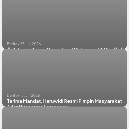
Berita • 25 Juni 2026
🏮 Selamat Tahun Baru Islam 1 Muharram 1448 H 🏮🌙
Berita • 15 Juni 2026
Terima Mandat, Heruwidi Resmi Pimpin Masyarakat
Adat Nusantara Lamongan