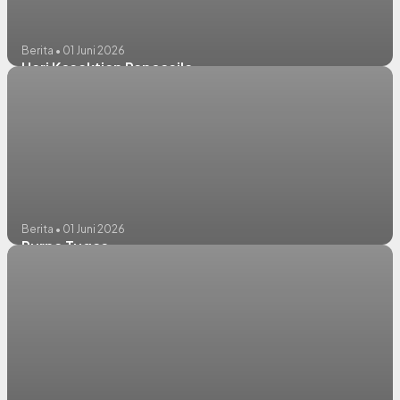
Berita • 01 Juni 2026
Hari Kesaktian Pancasila
Berita • 01 Juni 2026
Purna Tugas