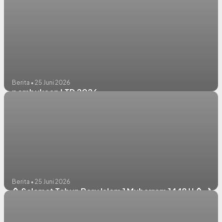
Berita • 25 Juni 2026
pembukaan LTD 2026
Berita • 25 Juni 2026
🏮 Selamat Tahun Baru Islam 1 Muharram 1448 H 🏮🌙