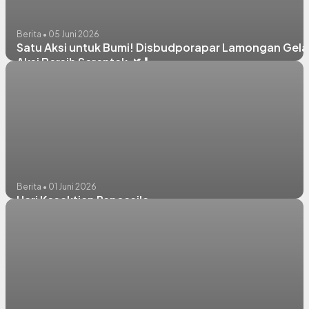
Berita • 05 Juni 2026
Satu Aksi untuk Bumi! Disbudporapar Lamongan Gela
Aksi Bersih Serentak 🌿🧹
Berita • 01 Juni 2026
Hari Kesaktian Pancasila