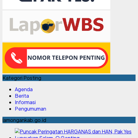
Kategori Posting
Agenda
Berita
Informasi
Pengumuman
lamongankab.go.id