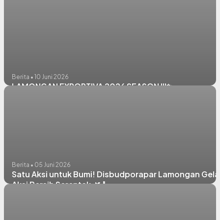
Berita • 10 Juni 2026
LAMONGAN EXPORTIVA 2026 SEASON III✨
Berita • 05 Juni 2026
Satu Aksi untuk Bumi! Disbudporapar Lamongan Gela
Aksi Bersih Serentak 🌿🧹