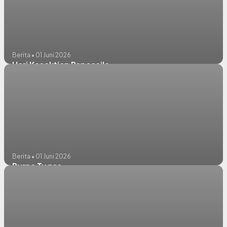
Berita • 01 Juni 2026
Hari Kesaktian Pancasila
Berita • 01 Juni 2026
Purna Tugas