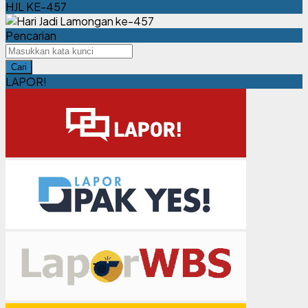
Tahun 2026] ✨
HJL KE-457
Pencarian
Cari
LAPOR!