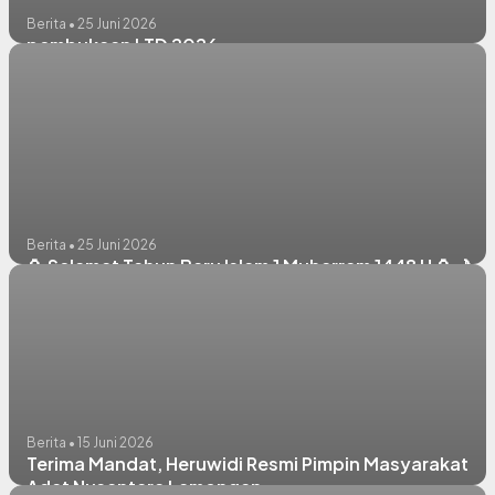
Berita • 25 Juni 2026
pembukaan LTD 2026
Berita • 25 Juni 2026
🏮 Selamat Tahun Baru Islam 1 Muharram 1448 H 🏮🌙
Berita • 15 Juni 2026
Terima Mandat, Heruwidi Resmi Pimpin Masyarakat
Adat Nusantara Lamongan