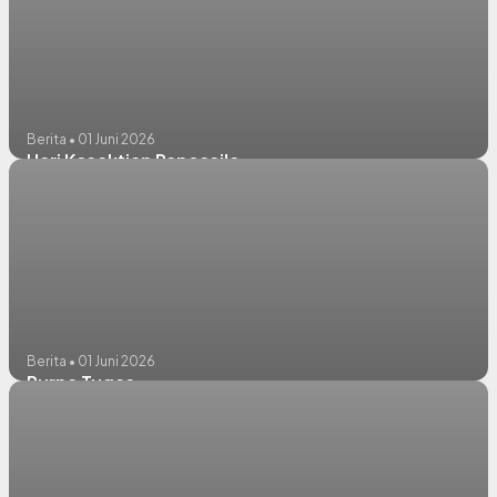
Berita • 01 Juni 2026
Hari Kesaktian Pancasila
Berita • 01 Juni 2026
Purna Tugas