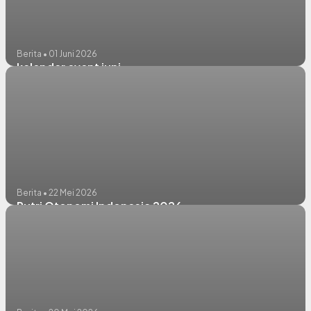
Berita • 01 Juni 2026
kalender event juni
Berita • 22 Mei 2026
Putri Otonomi Indonesia 2026