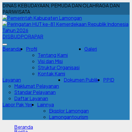
DINAS KEBUDAYAAN, PEMUDA DAN OLAHRAGA DAN
PARIWISATA
DISBUDPORAPAR
Beranda
Profil
Galeri
Tentang Kami
Visi dan Misi
Struktur Organisasi
Kontak Kami
Layanan
Dokumen Publik
PPID
Maklumat Pelayanan
Standar Pelayanan
Daftar Layanan
Lapor Pak Yes
Lainnya
Eksplor Lamongan
Lamongantourism
Beranda
Berita