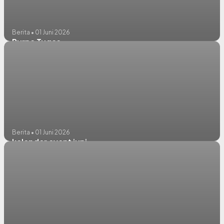
Berita • 01 Juni 2026
Purna Tugas
Berita • 01 Juni 2026
kalender event juni