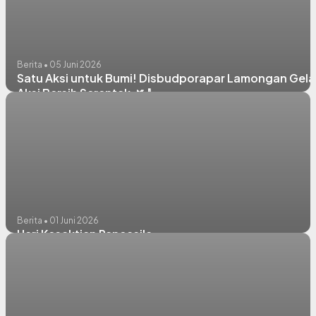
Berita • 05 Juni 2026
Satu Aksi untuk Bumi! Disbudporapar Lamongan Gela
Aksi Bersih Serentak 🌿🧹
Berita • 01 Juni 2026
Hari Kesaktian Pancasila