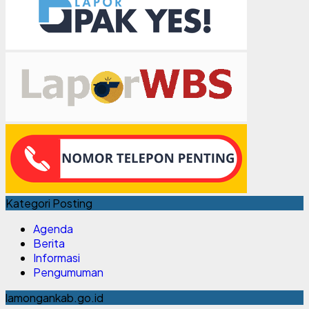
Kategori Posting
Agenda
Berita
Informasi
Pengumuman
lamongankab.go.id