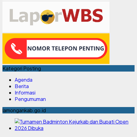
Kategori Posting
Agenda
Berita
Informasi
Pengumuman
lamongankab.go.id