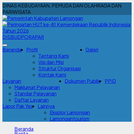
DINAS KEBUDAYAAN, PEMUDA DAN OLAHRAGA DAN
PARIWISATA
DISBUDPORAPAR
Beranda
Profil
Galeri
Tentang Kami
Visi dan Misi
Struktur Organisasi
Kontak Kami
Layanan
Dokumen Publik
PPID
Maklumat Pelayanan
Standar Pelayanan
Daftar Layanan
Lapor Pak Yes
Lainnya
Eksplor Lamongan
Lamongantourism
Beranda
Berita