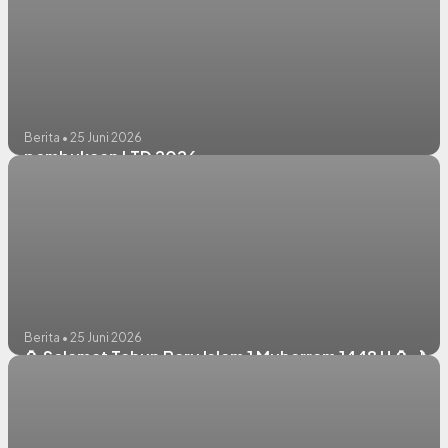
Berita • 25 Juni 2026
pembukaan LTD 2026
Berita • 25 Juni 2026
🏮 Selamat Tahun Baru Islam 1 Muharram 1448 H 🏮🌙