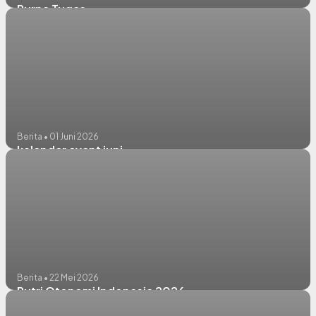
Purna Tugas
Berita • 01 Juni 2026
kalender event juni
Berita • 22 Mei 2026
Putri Otonomi Indonesia 2026