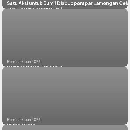
Satu Aksi untuk Bumi! Disbudporapar Lamongan Gela
Aksi Bersih Serentak 🌿🧹
Berita • 01 Juni 2026
Hari Kesaktian Pancasila
Berita • 01 Juni 2026
Purna Tugas