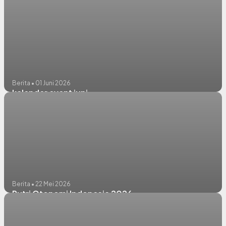
Berita • 01 Juni 2026
kalender event juni
Berita • 22 Mei 2026
Putri Otonomi Indonesia 2026