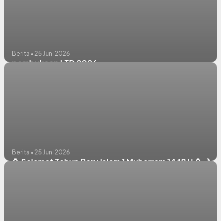
Berita • 25 Juni 2026
pembukaan LTD 2026
Berita • 25 Juni 2026
🏮 Selamat Tahun Baru Islam 1 Muharram 1448 H 🏮🌙