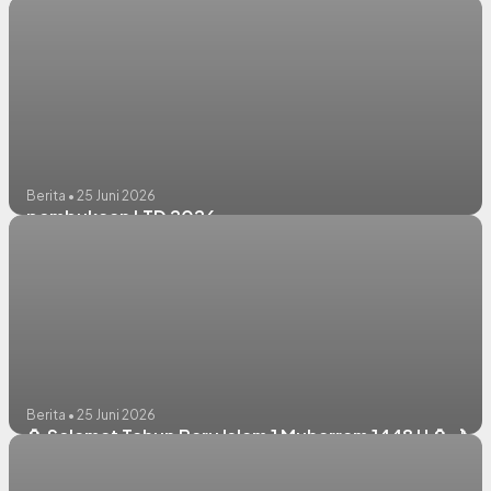
Berita • 25 Juni 2026
pembukaan LTD 2026
Berita • 25 Juni 2026
🏮 Selamat Tahun Baru Islam 1 Muharram 1448 H 🏮🌙