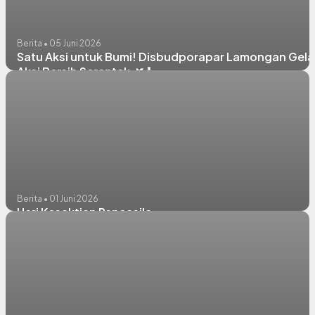
Berita • 05 Juni 2026
Satu Aksi untuk Bumi! Disbudporapar Lamongan Gela
Aksi Bersih Serentak 🌿🧹
Berita • 01 Juni 2026
Hari Kesaktian Pancasila