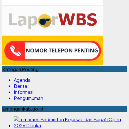
Kategori Posting
Agenda
Berita
Informasi
Pengumuman
lamongankab.go.id