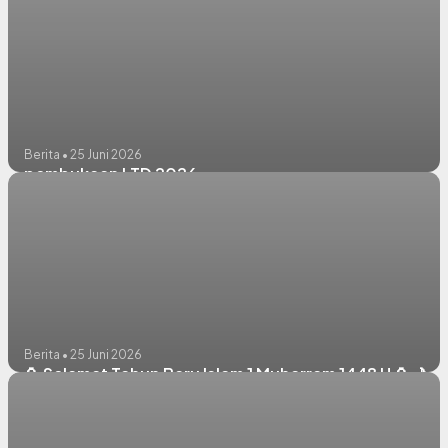
Berita • 25 Juni 2026
pembukaan LTD 2026
Berita • 25 Juni 2026
🏮 Selamat Tahun Baru Islam 1 Muharram 1448 H 🏮🌙