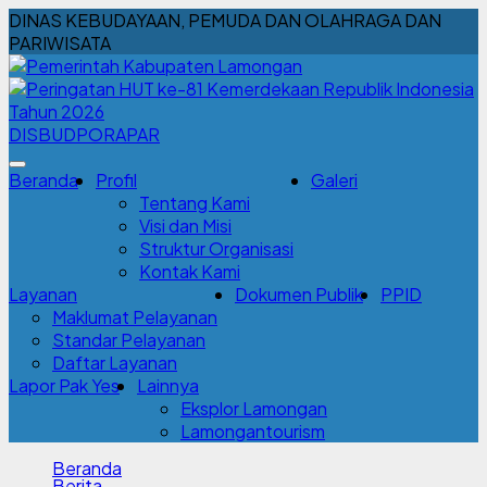
DINAS KEBUDAYAAN, PEMUDA DAN OLAHRAGA DAN
PARIWISATA
DISBUDPORAPAR
Beranda
Profil
Galeri
Tentang Kami
Visi dan Misi
Struktur Organisasi
Kontak Kami
Layanan
Dokumen Publik
PPID
Maklumat Pelayanan
Standar Pelayanan
Daftar Layanan
Lapor Pak Yes
Lainnya
Eksplor Lamongan
Lamongantourism
Beranda
Berita