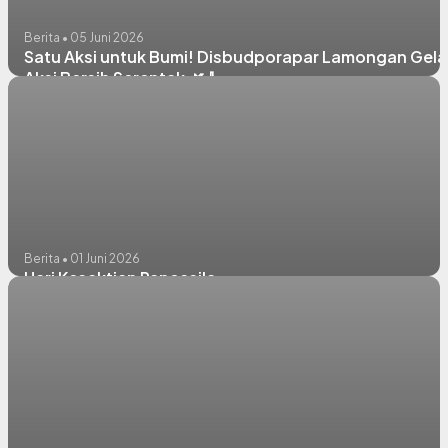
Berita • 05 Juni 2026
Satu Aksi untuk Bumi! Disbudporapar Lamongan Gela
Aksi Bersih Serentak 🌿🧹
Berita • 01 Juni 2026
Hari Kesaktian Pancasila