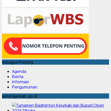
Kategori Posting
Agenda
Berita
Informasi
Pengumuman
lamongankab.go.id