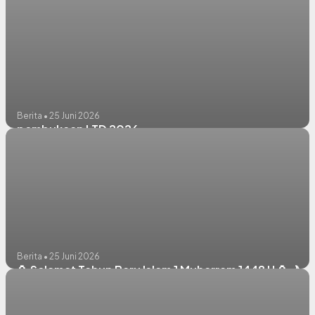
Berita • 25 Juni 2026
pembukaan LTD 2026
Berita • 25 Juni 2026
🏮 Selamat Tahun Baru Islam 1 Muharram 1448 H 🏮🌙