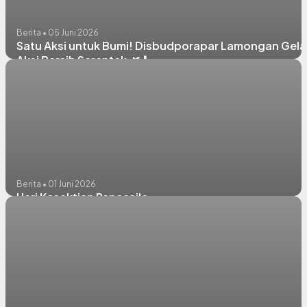
Berita • 05 Juni 2026
Satu Aksi untuk Bumi! Disbudporapar Lamongan Gela
Aksi Bersih Serentak 🌿🧹
Berita • 01 Juni 2026
Hari Kesaktian Pancasila